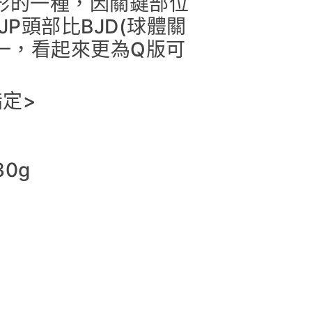
節人形的一種，因關鍵部位
P頭部比BJD(球體關
為三比一，看起來更為Q版可
定>
0g