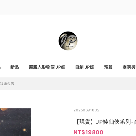
品
新品
霹靂人形物語 JP娃
自創 JP娃
現貨
團購與
-御龍尊者
20250691002
【現貨】JP娃仙俠系列-
19800