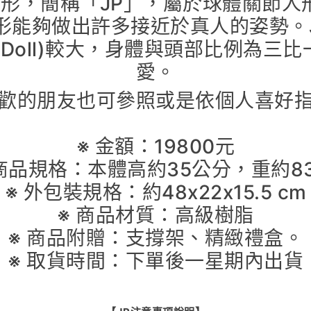
t 關節人形，簡稱「JP」，屬於球體關
能夠做出許多接近於真人的姿勢。J
nted Doll)較大，身體與頭部比例
愛。
喜歡的朋友也可參照或是依個人喜好指
※ 金額：19800元
 商品規格：本體高約35公分，重約83
※ 外包裝規格：約48x22x15.5 cm
※ 商品材質：高級樹脂
※ 商品附贈：支撐架、精緻禮盒。
※ 取貨時間：
下單後一星期內出貨