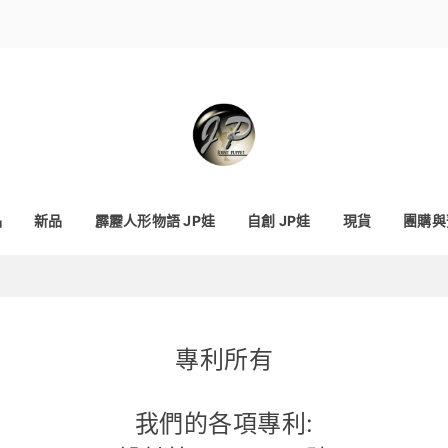
品
新品
霹靂人形物語 JP娃
自創 JP娃
現貨
團購與
專利所有
我們的各項專利: